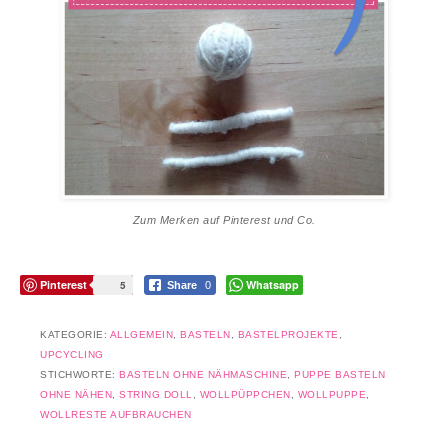
Zum Merken auf Pinterest und Co.
Pinterest
Whatsapp
5
Share
0
KATEGORIE:
ALLGEMEIN
,
BASTELN
,
BASTELPROJEKTE
,
UPCYCLING
STICHWORTE:
BASTELN OHNE NÄHMASCHINE
,
PUPPE BASTELN
OHNE NÄHEN
,
STRING DOLL
,
WOLLPÜPPCHEN
,
WOLLPUPPE
,
WOLLRESTE AUFBRAUCHEN